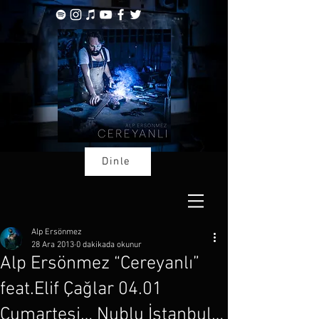
Dinle
Alp Ersönmez
28 Ara 2013
0 dakikada okunur
Alp Ersönmez “Cereyanlı”
feat.Elif Çağlar 04.01
Cumartesi… Nublu İstanbul…