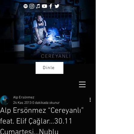
Dinle
Alp Ersönmez
24 Kas 2013
0 dakikada okunur
Alp Ersönmez “Cereyanlı”
feat. Elif Çağlar…30.11
Cumartesi…Nublu