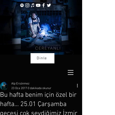
Dinle
Alp Ersönmez
23 Oca 2017
0 dakikada okunur
Bu hafta benim için özel bir
hafta… 25.01 Çarşamba
gecesi çok sevdiğimiz İzmir