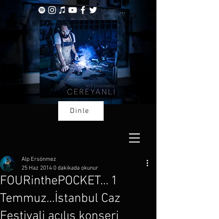
Dinle
Alp Ersönmez
25 Haz 2014
0 dakikada okunur
FOURinthePOCKET… 1
Temmuz…İstanbul Caz
Festivali açılış konseri