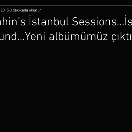
 2015
0 dakikada okunur
ahin’s İstanbul Sessions…İ
und…Yeni albümümüz çıkt