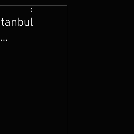
stanbul
ı…