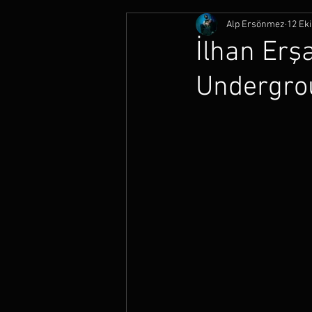
Alp Ersönmez
12 Eki
İlhan Erş
Undergro