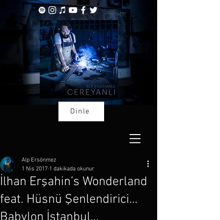
Dinle
Alp Ersönmez
1 Nis 2017
1 dakikada okunur
İlhan Erşahin’s Wonderland
feat. Hüsnü Şenlendirici…
Babylon İstanbul…