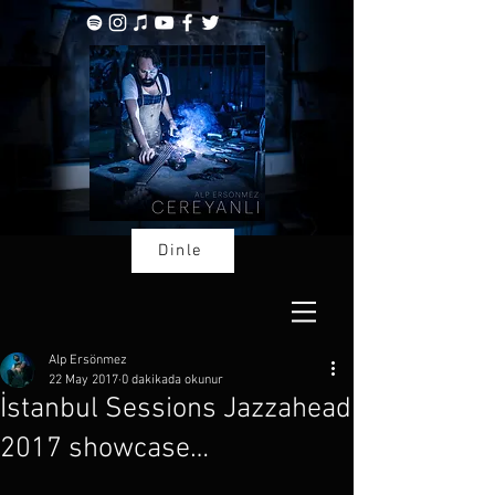
Dinle
Alp Ersönmez
22 May 2017
0 dakikada okunur
İstanbul Sessions Jazzahead
2017 showcase…