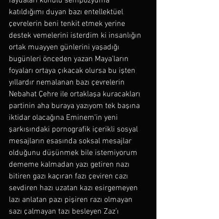
faydaları konulu sempozyuma 
katıldığımı duyan bazı entellektüel 
çevrelerin beni tenkit etmek yerine 
destek vemelerini isterdim ki insanlığın 
ortak muayyen günlerini yaşadığı 
bugünleri önceden yazan Maya’ların 
foyaları ortaya çıkacak olursa bu işten 
yıllardır nemalanan bazı çevrelerin 
Nebahat Çehre ile ortaklaşa kuracakları 
partinin aha buraya yazıyom tek başına 
iktidar olacağına Eminem’in yeni 
şarkısındaki pornografik içerikli sosyal 
mesajların esasında soksal mesajlar 
olduğunu düşünmek bile istemiyorum 
dememe kalmadan yazı getiren nazı 
bitiren gazı kaçıran fazı çeviren cazı 
sevdiren hazı uzatan kazı esirgemeyen 
lazı anlatan pazı pişiren razı olmayan 
sazı çalmayan tazı besleyen Zaz’ı 