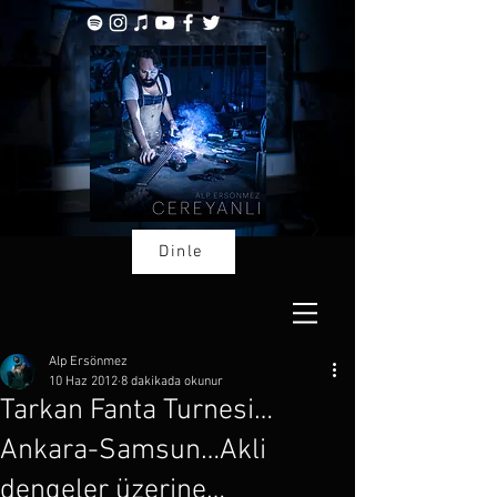
Dinle
Alp Ersönmez
10 Haz 2012
8 dakikada okunur
Tarkan Fanta Turnesi…
Ankara-Samsun…Akli
dengeler üzerine…