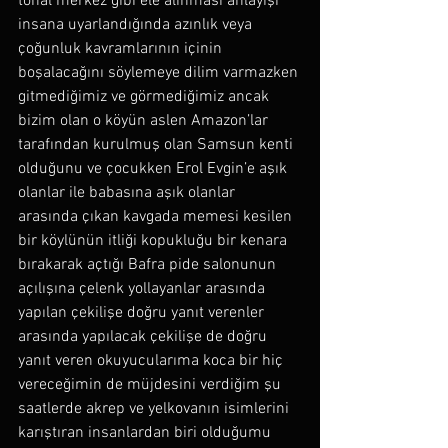
tonal merkez gibi ele alınması anlayışı 
insana uyarlandığında azınlık veya 
çoğunluk kavramlarının içinin 
boşalacağını söylemeye dilim varmazken 
gitmediğimiz ve görmediğimiz ancak 
bizim olan o köyün aslen Amazon’lar 
tarafından kurulmuş olan Samsun kenti 
olduğunu ve çocukken Erol Evgin’e aşık 
olanlar ile babasına aşık olanlar 
arasında çıkan kavgada memesi kesilen 
bir köylünün itliği kopukluğu bir kenara 
bırakarak açtığı Bafra pide salonunun 
açılışına çelenk yollayanlar arasında 
yapılan çekilişe doğru yanıt verenler 
arasında yapılacak çekilişe de doğru 
yanıt veren okuyucularıma koca bir hiç 
vereceğimin de müjdesini verdiğim şu 
saatlerde akrep ve yelkovanın isimlerini 
karıştıran insanlardan biri olduğumu 