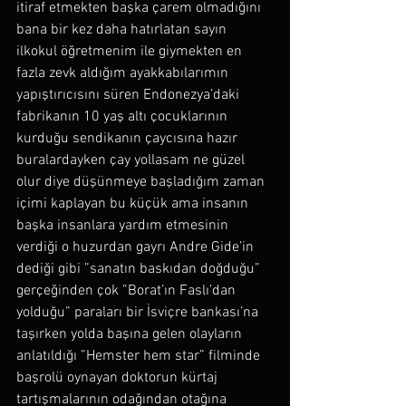
itiraf etmekten başka çarem olmadığını 
bana bir kez daha hatırlatan sayın 
ilkokul öğretmenim ile giymekten en 
fazla zevk aldığım ayakkabılarımın 
yapıştırıcısını süren Endonezya’daki 
fabrikanın 10 yaş altı çocuklarının 
kurduğu sendikanın çaycısına hazır 
buralardayken çay yollasam ne güzel 
olur diye düşünmeye başladığım zaman 
içimi kaplayan bu küçük ama insanın 
başka insanlara yardım etmesinin 
verdiği o huzurdan gayrı Andre Gide’in 
dediği gibi ”sanatın baskıdan doğduğu” 
gerçeğinden çok ”Borat’ın Faslı’dan 
yolduğu” paraları bir İsviçre bankası’na 
taşırken yolda başına gelen olayların 
anlatıldığı ”Hemster hem star” filminde 
başrolü oynayan doktorun kürtaj 
tartışmalarının odağından otağına 