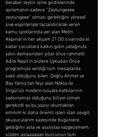
beraber zeytin işine girdiklerinde 
aşılamanın sadece ”Zeytungeeee 
zeytungeee” olması gerektiğini yöresel 
şive esprileriyle taçlandırarak veren 
kamu spotlarında yer alan Metin 
Akpınar’ın her akşam 21:00 civarında el 
kadar çocuklara kalkın gidin yatağınıza 
yatın demesinden yıllar önce rahmetli 
Adile Naşit’in bizlere Uykudan Önce 
programıyla verdiği tüm mesajlarda 
saklı olduğunu bilen  Doğru Ahmet ve 
Bay Yanlış’tan feyz alan Nokta ile 
Virgül’ün modern tuluata katkılarının 
yadsınamaz olduğunu biliyor olman 
gerekirdi ey bu yazıyı okumaktan 
eminim ki daha önemli işleri olan sevgili 
okuyucularım sayesinde bugünlere 
geldiğimi asla ve asssslaa vazgeçemem 
sizden aslaaaaaan burcunun tüm 