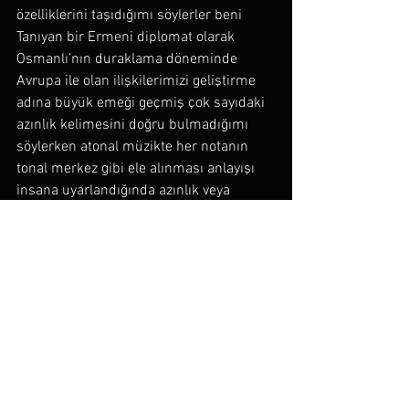
özelliklerini taşıdığımı söylerler beni 
Tanıyan bir Ermeni diplomat olarak 
Osmanlı’nın duraklama döneminde 
Avrupa ile olan ilişkilerimizi geliştirme 
adına büyük emeği geçmiş çok sayıdaki 
azınlık kelimesini doğru bulmadığımı 
söylerken atonal müzikte her notanın 
tonal merkez gibi ele alınması anlayışı 
insana uyarlandığında azınlık veya 
çoğunluk kavramlarının içinin 
boşalacağını söylemeye dilim varmazken 
gitmediğimiz ve görmediğimiz ancak 
bizim olan o köyün aslen Amazon’lar 
tarafından kurulmuş olan Samsun kenti 
olduğunu ve çocukken Erol Evgin’e aşık 
olanlar ile babasına aşık olanlar 
arasında çıkan kavgada memesi kesilen 
bir köylünün itliği kopukluğu bir kenara 