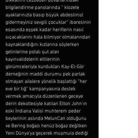
dikkatimi cezbeden duvarlarındaki 
bilgilendirme panolarında ” klozete 
ayaklarınızla basıp büyük abdestinizi 
gidermeyiniz sevgili çocuklar” ibaresinin 
esasında eşşek kadar heriflerin nasıl 
sıçacaklarını hala bilmiyor olmalarından 
kaynaklandığını kızlarına söylerken 
gelinlerine potalı şut atan 
kayınvalidelerin eltilerinin 
görümceleriyle kurdukları Kay-El-Gör 
derneğinin maddi durumu pek parlak 
olmayan ailelere yönelik başlattığı ”her 
eve bir tığ” kampanyasına destek 
vermek amacıyla düzenlenen geceye 
derin dekoltesiyle katılan Elton John’ın 
eski İndiana Valisi muhterem peder 
beylerinin aslında MelunCan olduğunu 
ve Bering boğazı henüz boğaz değilken 
Yeni Dünya’ya geçerek muşmula dediği 