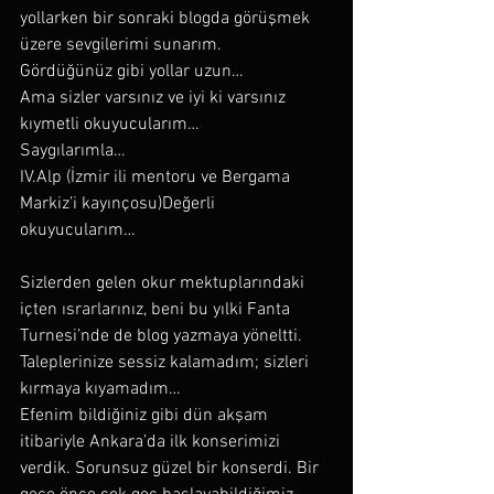
yollarken bir sonraki blogda görüşmek 
üzere sevgilerimi sunarım.
Gördüğünüz gibi yollar uzun…
Ama sizler varsınız ve iyi ki varsınız 
kıymetli okuyucularım…
Saygılarımla…
IV.Alp (İzmir ili mentoru ve Bergama 
Markiz’i kayınçosu)Değerli 
okuyucularım…
Sizlerden gelen okur mektuplarındaki 
içten ısrarlarınız, beni bu yılki Fanta 
Turnesi’nde de blog yazmaya yöneltti. 
Taleplerinize sessiz kalamadım; sizleri 
kırmaya kıyamadım…
Efenim bildiğiniz gibi dün akşam 
itibariyle Ankara’da ilk konserimizi 
verdik. Sorunsuz güzel bir konserdi. Bir 