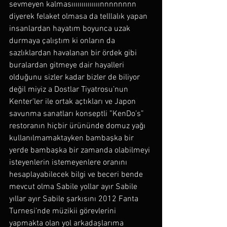
sevmeyen kalmasıııııııııııııınnnnnnnn 
diyerek felaket olmasa da telllalık yapan 
insanlardan hayatım boyunca uzak 
durmaya çalıştım ki onların da 
sazlıklardan havalanan bir ördek gibi 
buralardan gitmeye dair hayalleri 
olduğunu sizler kadar bizler de biliyor 
değil miyiz a Dostlar Tiyatrosu’nun 
Kenter’ler ile ortak açtıkları ve Japon 
savunma sanatları konseptli ”KenDo’s” 
restoranın hiçbir ürününde domuz yağı 
kullanılmamaktayken bambaşka bir 
yerde bambaşka bir zamanda olabilmeyi 
isteyenlerin istemeyenlere oranını 
hesaplayabilecek bilgi ve beceri bende 
mevcut olma Sabile yollar ayır Sabile 
yıllar ayır Sabile şarkısını 2012 Fanta 
Turnesi’nde müzikii görevlerini 
yapmakta olan yol arkadaşlarıma 