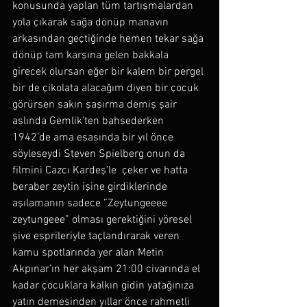
konusunda yaplan tüm tartışmalardan 
yola çıkarak sağa dönüp manavın 
arkasından geçtiğinde hemen tekar sağa 
dönüp tam karşına gelen bakkala 
girecek olursan eğer bir kalem bir pergel 
bir de çikolata alacağım diyen bir çocuk 
görürsen sakın şaşırma demiş şair 
aslında Gemlik’ten bahsederken 
1942’de ama esasında bir yıl önce 
söyleseydi Steven Spielberg onun da 
filmini Cazcı Kardeş’le  çeker ve hatta 
beraber zeytin işine girdiklerinde 
aşılamanın sadece ”Zeytungeeee 
zeytungeee” olması gerektiğini yöresel 
şive esprileriyle taçlandırarak veren 
kamu spotlarında yer alan Metin 
Akpınar’ın her akşam 21:00 civarında el 
kadar çocuklara kalkın gidin yatağınıza 
yatın demesinden yıllar önce rahmetli 