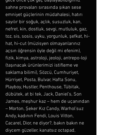
gece önce çok geç başlayabildiğimiz 
sahne provaları sırasında şıkan sese 
emniyet güçlerinin müdahalesi, hatırı 
sayılır bir soğuk, açlık, susuzluk, kan, 
nefret, kin, dostluk, sevgi, mutluluk, gaz, 
toz, sis, sosis, uyku, yorgunluk, şefkat, hi-
hat, hi-cut (müzisyen olmayanlarınız 
açsın öğrensin öyle değil mi efenim), 
fizik, kimya, astroloji, jeoloji, antrepo-loji 
(taşınacak ürünlerimizi istifleme ve 
saklama bilimi), Sözcü, Cumhuriyet, 
Hürriyet, Posta, Bulvar, Hafta Sonu, 
Playboy, Hustler, Penthouse, Tübitak, 
dübütek, at bi tek, Jack, Daniel’s, Son 
James, meşhur kaz – hem de uçanından 
– Morton, Şeker Kız Candy, Warhol’suz 
Andy, kadının Fendi, Louis Vitton, 
Cacarel, Dior, ne diyor?, bakın bakın ne 
diycem güzeller, kanatsız octapad, 