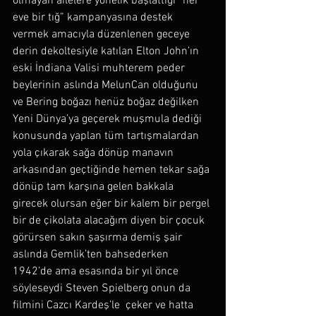
olmayan ailelere yönelik başlattığı ”her 
eve bir tığ” kampanyasına destek 
vermek amacıyla düzenlenen geceye 
derin dekoltesiyle katılan Elton John’ın 
eski İndiana Valisi muhterem peder 
beylerinin aslında MelunCan olduğunu 
ve Bering boğazı henüz boğaz değilken 
Yeni Dünya’ya geçerek muşmula dediği 
konusunda yaplan tüm tartışmalardan 
yola çıkarak sağa dönüp manavın 
arkasından geçtiğinde hemen tekar sağa 
dönüp tam karşına gelen bakkala 
girecek olursan eğer bir kalem bir pergel 
bir de çikolata alacağım diyen bir çocuk 
görürsen sakın şaşırma demiş şair 
aslında Gemlik’ten bahsederken 
1942’de ama esasında bir yıl önce 
söyleseydi Steven Spielberg onun da 
filmini Cazcı Kardeş’le  çeker ve hatta 