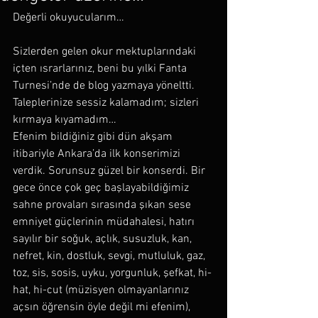
Değerli okuyucularım…
Sizlerden gelen okur mektuplarındaki 
içten ısrarlarınız, beni bu yılki Fanta 
Turnesi’nde de blog yazmaya yöneltti. 
Taleplerinize sessiz kalamadım; sizleri 
kırmaya kıyamadım…
Efenim bildiğiniz gibi dün akşam 
itibariyle Ankara’da ilk konserimizi 
verdik. Sorunsuz güzel bir konserdi. Bir 
gece önce çok geç başlayabildiğimiz 
sahne provaları sırasında şıkan sese 
emniyet güçlerinin müdahalesi, hatırı 
sayılır bir soğuk, açlık, susuzluk, kan, 
nefret, kin, dostluk, sevgi, mutluluk, gaz, 
toz, sis, sosis, uyku, yorgunluk, şefkat, hi-
hat, hi-cut (müzisyen olmayanlarınız 
açsın öğrensin öyle değil mi efenim), 