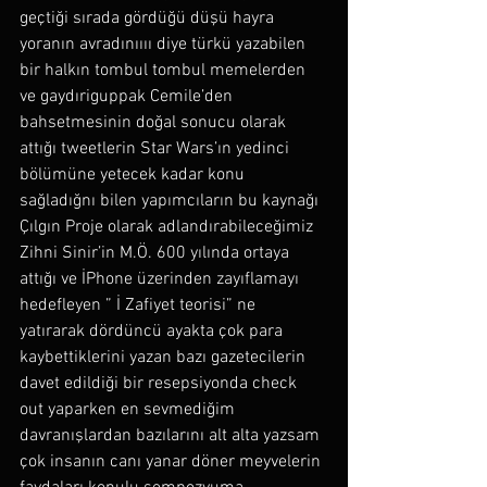
geçtiği sırada gördüğü düşü hayra 
yoranın avradınıııı diye türkü yazabilen 
bir halkın tombul tombul memelerden 
ve gaydıriguppak Cemile’den 
bahsetmesinin doğal sonucu olarak 
attığı tweetlerin Star Wars’ın yedinci 
bölümüne yetecek kadar konu 
sağladığnı bilen yapımcıların bu kaynağı 
Çılgın Proje olarak adlandırabileceğimiz 
Zihni Sinir’in M.Ö. 600 yılında ortaya 
attığı ve İPhone üzerinden zayıflamayı 
hedefleyen ” İ Zafiyet teorisi” ne 
yatırarak dördüncü ayakta çok para 
kaybettiklerini yazan bazı gazetecilerin 
davet edildiği bir resepsiyonda check 
out yaparken en sevmediğim 
davranışlardan bazılarını alt alta yazsam 
çok insanın canı yanar döner meyvelerin 