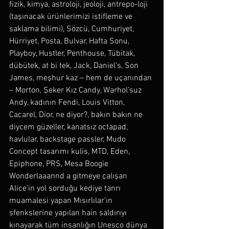
fizik, kimya, astroloji, jeoloji, antrepo-loji 
(taşınacak ürünlerimizi istifleme ve 
saklama bilimi), Sözcü, Cumhuriyet, 
Hürriyet, Posta, Bulvar, Hafta Sonu, 
Playboy, Hustler, Penthouse, Tübitak, 
dübütek, at bi tek, Jack, Daniel’s, Son 
James, meşhur kaz – hem de uçanından 
– Morton, Şeker Kız Candy, Warhol’suz 
Andy, kadının Fendi, Louis Vitton, 
Cacarel, Dior, ne diyor?, bakın bakın ne 
diycem güzeller, kanatsız octapad, 
havlular, backstage passler, Mudo 
Concept tasarımı kulis, MTD, Eden, 
Epiphone, PRS, Mesa Boogie 
Wonderlaaannd a gitmeye çalışan 
Alice’in yol sorduğu kediye tanrı 
muamalesi yapan Mısırlılar’ın 
sfenkslerine yapılan hain saldırıyı 
kınayarak tüm insanlığın Unesco dünya 