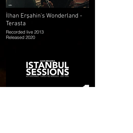
İlhan Erşahin's Wonderland -
Terasta
Recorded live 2013
Released 2020