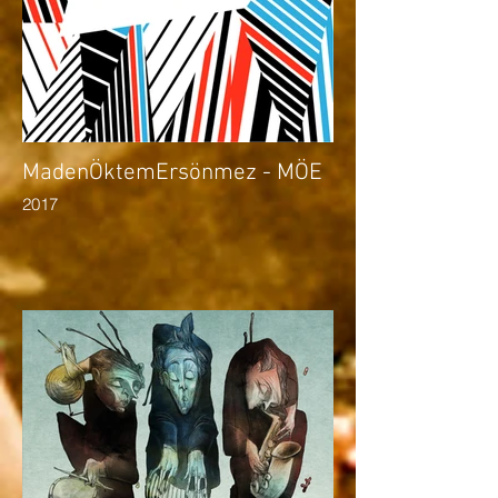
MadenÖktemErsönmez - MÖE
2017