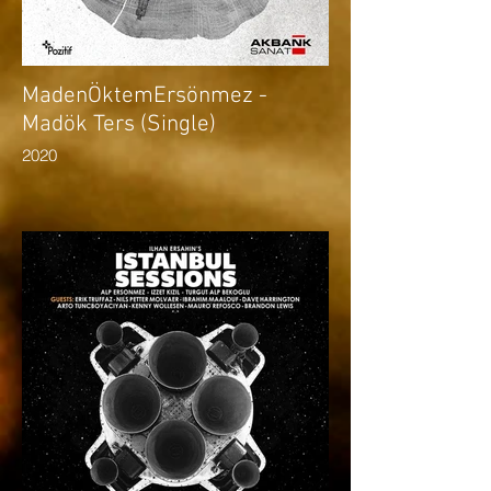
MadenÖktemErsönmez -
Madök Ters (Single)
2020