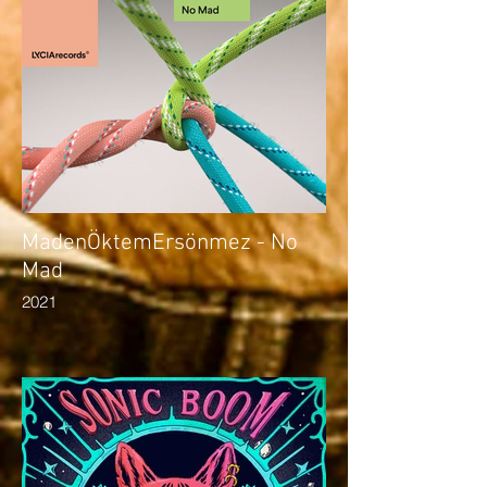
MadenÖktemErsönmez - No
Mad
2021