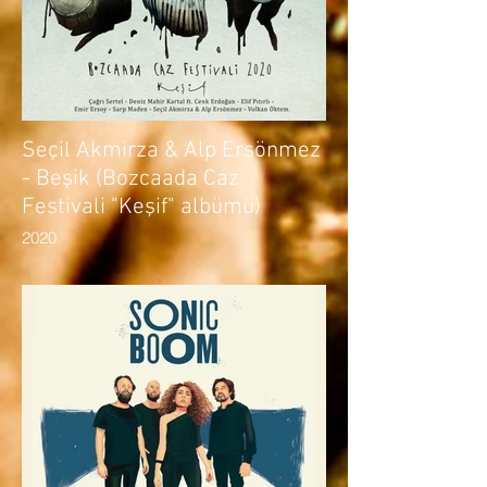
Seçil Akmirza & Alp Ersönmez
- Beşik (Bozcaada Caz
Festivali "Keşif" albümü)
2020