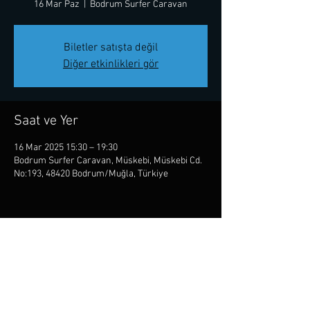
16 Mar Paz
  |  
Bodrum Surfer Caravan
Biletler satışta değil
Diğer etkinlikleri gör
Saat ve Yer
16 Mar 2025 15:30 – 19:30
Bodrum Surfer Caravan, Müskebi, Müskebi Cd.
No:193, 48420 Bodrum/Muğla, Türkiye
Bu Etkinliği Paylaş