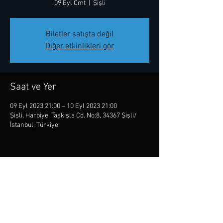
09 Eyl Cmt
  |  
Şişli
Biletler satışta değil
Diğer etkinlikleri gör
Saat ve Yer
09 Eyl 2023 21:00 – 10 Eyl 2023 21:00
Şişli, Harbiye, Taşkışla Cd. No:8, 34367 Şişli/
İstanbul, Türkiye
Bu Etkinliği Paylaş