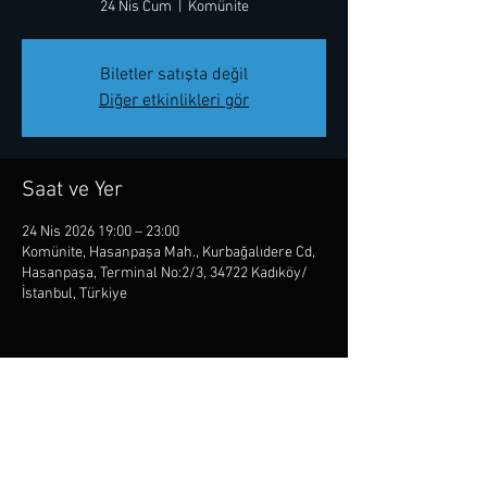
24 Nis Cum
  |  
Komünite
Biletler satışta değil
Diğer etkinlikleri gör
Saat ve Yer
24 Nis 2026 19:00 – 23:00
Komünite, Hasanpaşa Mah., Kurbağalıdere Cd,
Hasanpaşa, Terminal No:2/3, 34722 Kadıköy/
İstanbul, Türkiye
Bu Etkinliği Paylaş