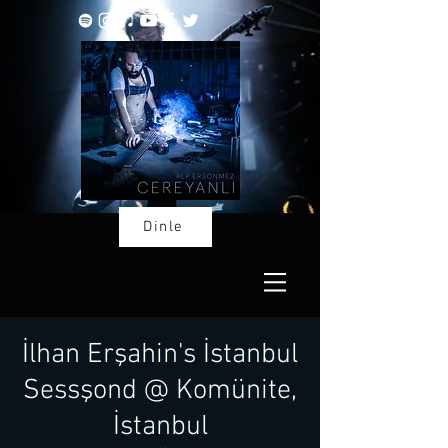
Dinle
İlhan Erşahin's İstanbul
Sessşond @ Komünite,
İstanbul