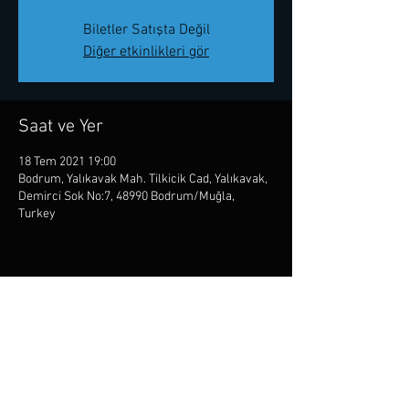
Biletler Satışta Değil
Diğer etkinlikleri gör
Saat ve Yer
18 Tem 2021 19:00
Bodrum, Yalıkavak Mah. Tilkicik Cad, Yalıkavak,
Demirci Sok No:7, 48990 Bodrum/Muğla,
Turkey
Bu Etkinliği Paylaş