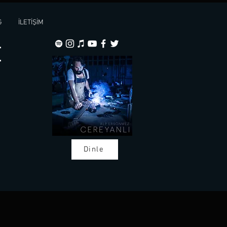
G
İLETİŞİM
t
Dinle