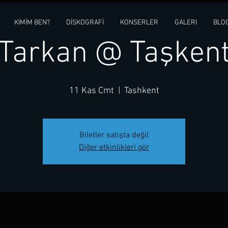
KİMİM BEN?
DİSKOGRAFİ
KONSERLER
GALERI
BLO
Tarkan @ Taşken
11 Kas Cmt
  |  
Tashkent
Biletler satışta değil
Diğer etkinlikleri gör