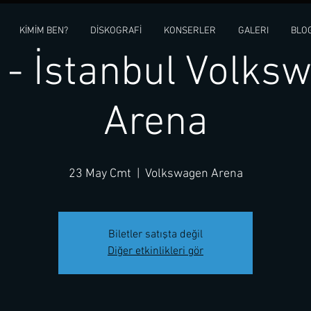
KİMİM BEN?
DİSKOGRAFİ
KONSERLER
GALERI
BLO
n - İstanbul Volks
Arena
23 May Cmt
  |  
Volkswagen Arena
Biletler satışta değil
Diğer etkinlikleri gör