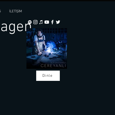
G
İLETİŞİM
wagen
Dinle