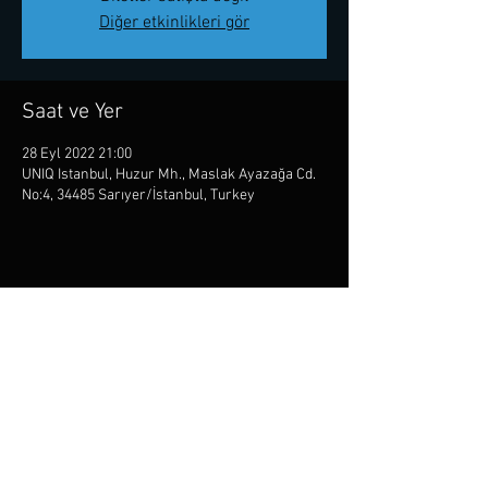
Diğer etkinlikleri gör
Saat ve Yer
28 Eyl 2022 21:00
UNIQ Istanbul, Huzur Mh., Maslak Ayazağa Cd.
No:4, 34485 Sarıyer/İstanbul, Turkey
Bu Etkinliği Paylaş
© 2025 ALP ERSONMEZ.
-
PRIVACY POLICY