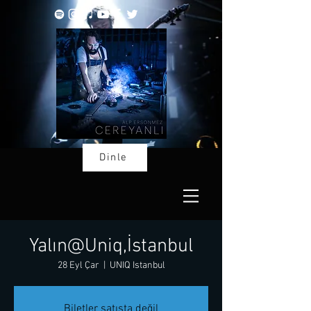
Dinle
Yalın@Uniq,İstanbul
28 Eyl Çar
  |  
UNIQ Istanbul
Biletler satışta değil