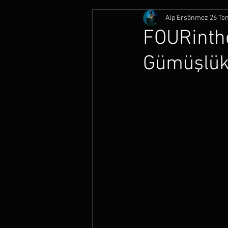
Alp Ersönmez
26 Te
FOURinth
Gümüşlük