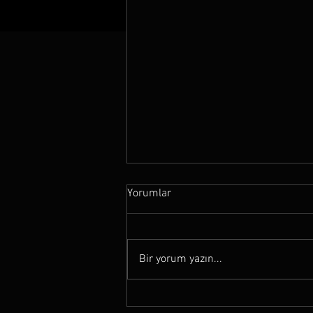
Yorumlar
Bir yorum yazın...
Alp Ersönmez "Cereyanlı"