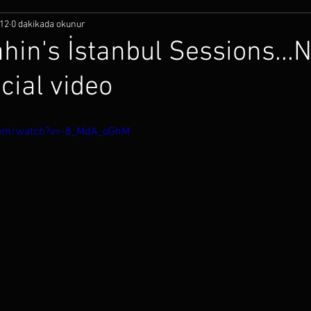
12
0 dakikada okunur
hin's İstanbul Sessions...N
icial video
com/watch?v=-8_MdA_oGhM