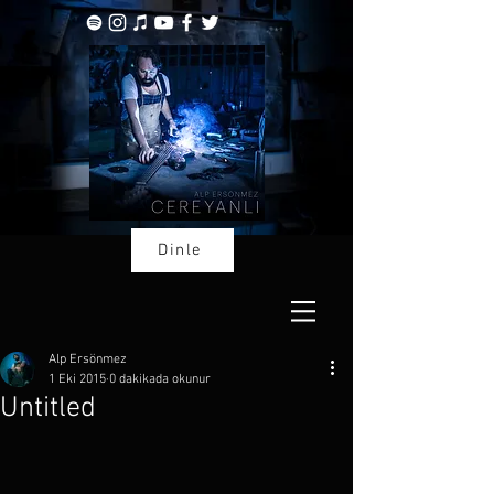
Dinle
Alp Ersönmez
1 Eki 2015
0 dakikada okunur
Untitled