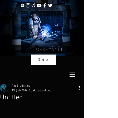
Dinle
Alp Ersönmez
19 Şub 2014
0 dakikada okunur
Untitled