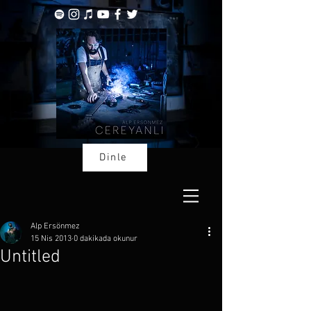
Dinle
Alp Ersönmez
15 Nis 2013
0 dakikada okunur
Untitled