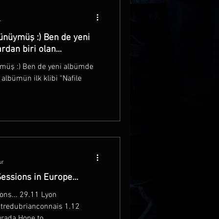
r
nüymüş :) Ben de yeni
dan biri olan...
müş :) Ben de yeni albümde
 albümün ilk klibi “Nafile
ur
Sessions in Europe...
ons... 29.11 Lyon
tredubrianconnais 1.12
ada Hope to...