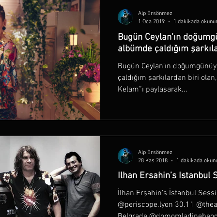
Alp Ersönmez
1 Oca 2019
1 dakikada okunu
Bugün Ceylan’ın doğumgü
albümde çaldığım şarkılar
Bugün Ceylan’ın doğumgünüy
çaldığım şarkılardan biri olan,
Kelam”ı paylaşarak...
Alp Ersönmez
28 Kas 2018
1 dakikada okun
Ilhan Ersahin’s Istanbul 
İlhan Erşahin's İstanbul Sessi
@periscope.lyon 30.11 @thea
Belgrade @domomladinebeogr