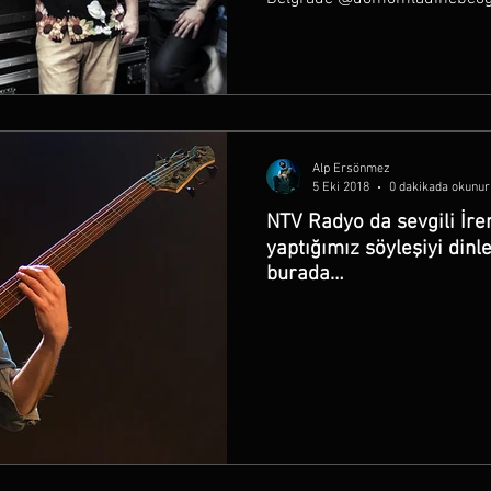
Alp Ersönmez
5 Eki 2018
0 dakikada okunur
NTV Radyo da sevgili İr
yaptığımız söyleşiyi dinl
burada…