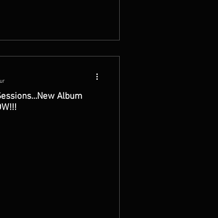
ur
l Sessions…New Album
W!!!