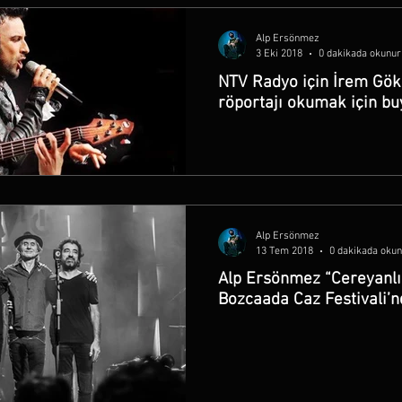
Alp Ersönmez
3 Eki 2018
0 dakikada okunur
NTV Radyo için İrem Gök
röportajı okumak için buy
Alp Ersönmez
13 Tem 2018
0 dakikada oku
Alp Ersönmez “Cereyanlı”
Bozcaada Caz Festivali’nd