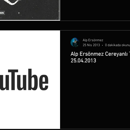
Alp Ersönmez
25 Nis 2013
0 dakikada okun
Alp Ersönmez Cereyanlı
25.04.2013